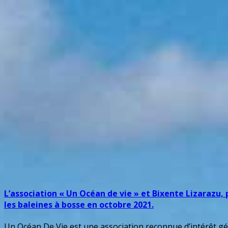
L’association « Un Océan de vie » et Bixente Lizarazu, 
les baleines à bosse en octobre 2021.
Un Océan De Vie est une association reconnue d’intérêt gén