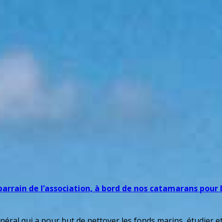
parrain de l’association, à bord de nos catamarans pour 
éral qui a pour but de nettoyer les fonds marins, étudier et