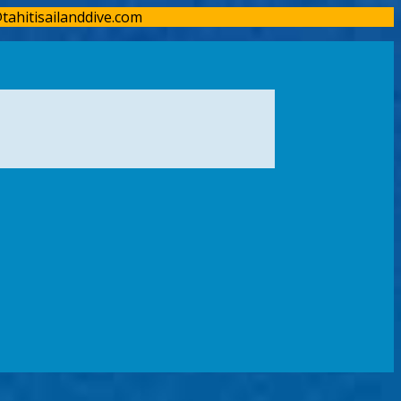
tahitisailanddive.com