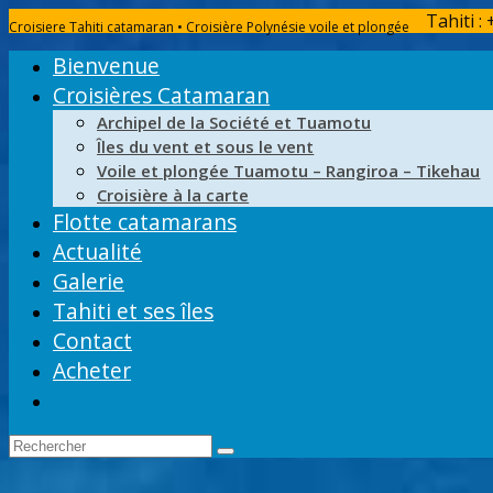
Tahiti :
Croisiere Tahiti catamaran • Croisière Polynésie voile et plongée
Bienvenue
Croisières Catamaran
Archipel de la Société et Tuamotu
Îles du vent et sous le vent
Voile et plongée Tuamotu – Rangiroa – Tikehau
Croisière à la carte
Flotte catamarans
Actualité
Galerie
Tahiti et ses îles
Contact
Acheter