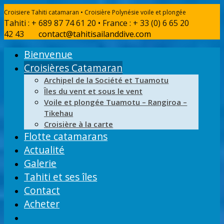
Croisiere Tahiti catamaran • Croisière Polynésie voile et plongée
Tahiti : + 689 87 74 61 20 • France : + 33 (0) 6 65 20
42 43
contact@tahitisailanddive.com
Bienvenue
Croisières Catamaran
Archipel de la Société et Tuamotu
Îles du vent et sous le vent
Voile et plongée Tuamotu – Rangiroa –
Tikehau
Croisière à la carte
Flotte catamarans
Actualité
Galerie
Tahiti et ses îles
Contact
Acheter