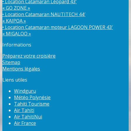
• Location Catamaran Léopard 43′
« GO ZONE »
• Location Catamaran NAUTITECH 44′
« KAIPOA »
• Location Catamaran moteur LAGOON POWER 43′
« MIGALOO »
Informations
Préparez votre croisière
Sitemap
Mentions légales
Liens utiles
Windguru
Météo Polynésie
Tahiti Tourisme
Air Tahiti
Air TahitiNui
Air France