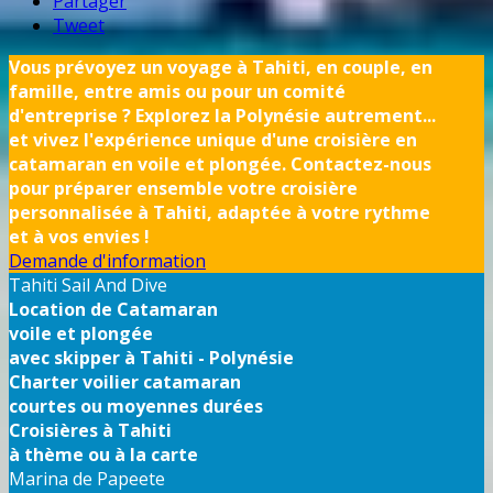
Partager
Tweet
Vous prévoyez un voyage à Tahiti, en couple, en
famille, entre amis ou pour un comité
d'entreprise ? Explorez la Polynésie autrement...
et vivez l'expérience unique d'une croisière en
catamaran en voile et plongée. Contactez-nous
pour préparer ensemble votre croisière
personnalisée à Tahiti, adaptée à votre rythme
et à vos envies !
Demande d'information
Tahiti Sail And Dive
Location de Catamaran
voile et plongée
avec skipper à Tahiti - Polynésie
Charter voilier catamaran
courtes ou moyennes durées
Croisières à Tahiti
à thème ou à la carte
Marina de Papeete