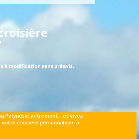
croisière
!
 à modification sans préavis.
la Polynésie autrement... et vivez
 votre croisière personnalisée à