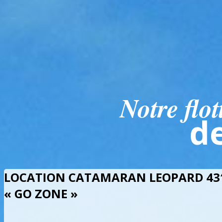
Notre flot
de cat
LOCATION CATAMARAN LEOPARD 43′
« GO ZONE »