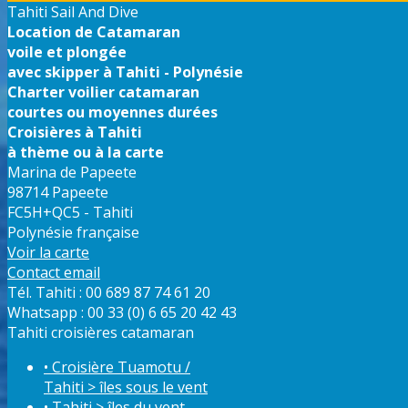
Tahiti Sail And Dive
Location de Catamaran
voile et plongée
avec skipper à Tahiti - Polynésie
Charter voilier catamaran
courtes ou moyennes durées
Croisières à Tahiti
à thème ou à la carte
Marina de Papeete
98714 Papeete
FC5H+QC5 - Tahiti
Polynésie française
Voir la carte
Contact email
Tél. Tahiti : 00 689 87 74 61 20
Whatsapp : 00 33 (0) 6 65 20 42 43
Tahiti croisières catamaran
• Croisière Tuamotu /
Tahiti > îles sous le vent
• Tahiti > îles du vent