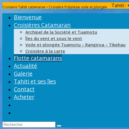
Tahiti :
Croisiere Tahiti catamaran • Croisière Polynésie voile et plongée
Bienvenue
Croisières Catamaran
Archipel de la Société et Tuamotu
Îles du vent et sous le vent
Voile et plongée Tuamotu – Rangiroa – Tikehau
Croisière à la carte
Flotte catamarans
Actualité
Galerie
Tahiti et ses îles
Contact
Acheter