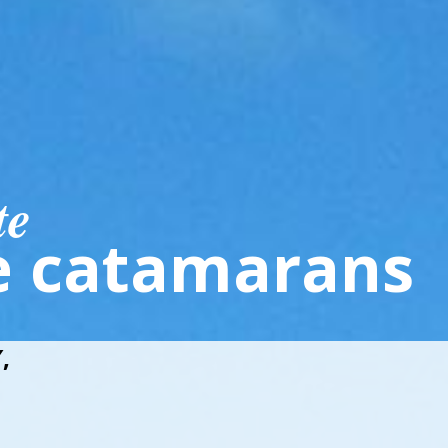
te
amarans
,