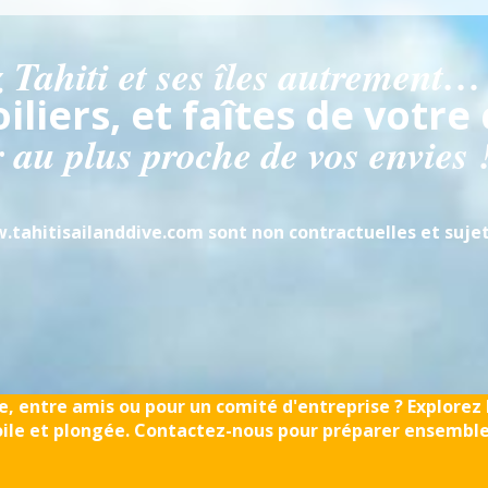
 Tahiti et ses îles autrement…
iliers, et faîtes de votre 
 au plus proche de vos envies 
ahitisailanddive.com sont non contractuelles et sujets
e, entre amis ou pour un comité d'entreprise ? Explorez 
oile et plongée. Contactez-nous pour préparer ensemble