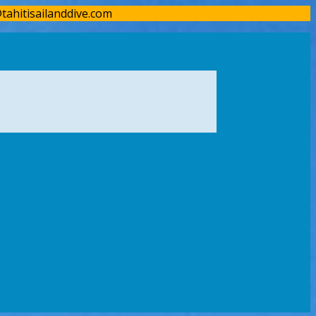
tahitisailanddive.com