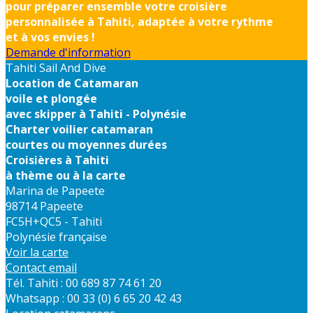
pour préparer ensemble votre croisière
personnalisée à Tahiti, adaptée à votre rythme
et à vos envies !
Demande d'information
Tahiti Sail And Dive
Location de Catamaran
voile et plongée
avec skipper à Tahiti - Polynésie
Charter voilier catamaran
courtes ou moyennes durées
Croisières à Tahiti
à thème ou à la carte
Marina de Papeete
98714 Papeete
FC5H+QC5 - Tahiti
Polynésie française
Voir la carte
Contact email
Tél. Tahiti : 00 689 87 74 61 20
Whatsapp : 00 33 (0) 6 65 20 42 43