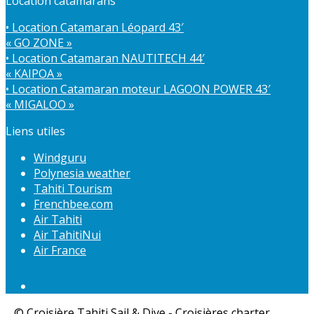
Location catamarans
• Location Catamaran Léopard 43′
« GO ZONE »
• Location Catamaran NAUTITECH 44′
« KAIPOA »
• Location Catamaran moteur LAGOON POWER 43′
« MIGALOO »
Liens utiles
Windguru
Polynesia weather
Tahiti Tourism
Frenchbee.com
Air Tahiti
Air TahitiNui
Air France
© Croisière Tahiti Sail & Dive - Croisières charter