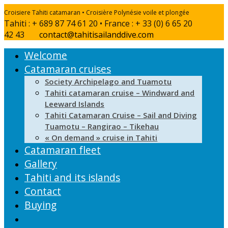
Croisiere Tahiti catamaran • Croisière Polynésie voile et plongée
Tahiti : + 689 87 74 61 20 • France : + 33 (0) 6 65 20
42 43
contact@tahitisailanddive.com
Welcome
Catamaran cruises
Society Archipelago and Tuamotu
Tahiti catamaran cruise – Windward and
Leeward Islands
Tahiti Catamaran Cruise – Sail and Diving
Tuamotu – Rangirao – Tikehau
« On demand » cruise in Tahiti
Catamaran fleet
Gallery
Tahiti and its islands
Contact
Buying